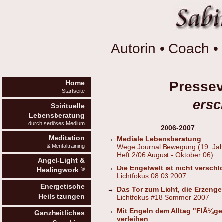
Autorin • Coach • 
Pressev
Home
Startseite
ersc
Spirituelle
Lebensberatung
durch seriöses Medium
2006-2007
Meditation
→
Mediale Lebensberatung
& Mentaltraining
Wege Journal Bewegung (19. Ja
Heft 2/06 August - Oktober 06)
Angel-Light &
→
Die Engelwelt ist nicht versch
®
Healingwork
Lichtfokus 08.03.2007
Energetische
→
Das Tor zum Licht, die Erzenge
Heilsitzungen
Lichtfokus #18 Sommer 2007
→
Mit Engeln dem Alltag "FlÃ¼ge
Ganzheitliches
verleihen