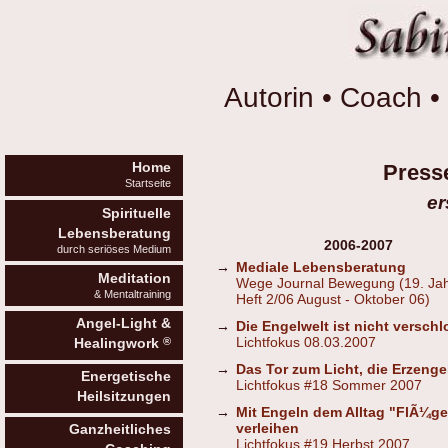
Autorin • Coach • 
Home
Press
Startseite
er
Spirituelle
Lebensberatung
2006-2007
durch seriöses Medium
→
Mediale Lebensberatung
Meditation
Wege Journal Bewegung (19. Ja
& Mentaltraining
Heft 2/06 August - Oktober 06)
Angel-Light &
→
Die Engelwelt ist nicht versch
Lichtfokus 08.03.2007
®
Healingwork
→
Das Tor zum Licht, die Erzenge
Energetische
Lichtfokus #18 Sommer 2007
Heilsitzungen
→
Mit Engeln dem Alltag "FlÃ¼ge
verleihen
Ganzheitliches
Lichtfokus #19 Herbst 2007