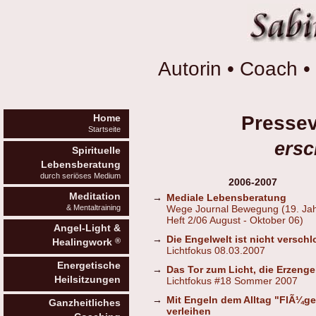
Autorin • Coach • 
Pressev
Home
Startseite
ersc
Spirituelle
Lebensberatung
durch seriöses Medium
2006-2007
Meditation
→
Mediale Lebensberatung
& Mentaltraining
Wege Journal Bewegung (19. Ja
Heft 2/06 August - Oktober 06)
Angel-Light &
→
Die Engelwelt ist nicht versch
®
Healingwork
Lichtfokus 08.03.2007
Energetische
→
Das Tor zum Licht, die Erzenge
Heilsitzungen
Lichtfokus #18 Sommer 2007
→
Mit Engeln dem Alltag "FlÃ¼ge
Ganzheitliches
verleihen