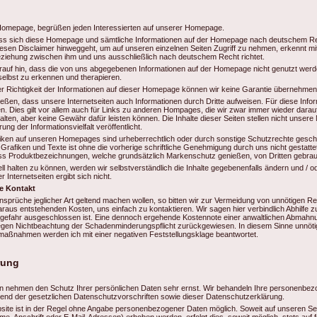
r Homepage, begrüßen jeden Interessierten auf unserer Homepage.
ass sich diese Homepage und sämtliche Informationen auf der Homepage nach deutschem Rec
esen Disclaimer hinweggeht, um auf unseren einzelnen Seiten Zugriff zu nehmen, erkennt mit
Beziehung zwischen ihm und uns ausschließlich nach deutschem Recht richtet.
arauf hin, dass die von uns abgegebenen Informationen auf der Homepage nicht genutzt wer
selbst zu erkennen und therapieren.
der Richtigkeit der Informationen auf dieser Homepage können wir keine Garantie übernehmen
eßen, dass unsere Internetseiten auch Informationen durch Dritte aufweisen. Für diese Info
. Dies gilt vor allem auch für Links zu anderen Hompages, die wir zwar immer wieder darauf
alten, aber keine Gewähr dafür leisten können. Die Inhalte dieser Seiten stellen nicht unsere
g der Informationsvielfalt veröffentlicht.
iken auf unseren Homepages sind urheberrechtlich oder durch sonstige Schutzrechte gesch
er Grafiken und Texte ist ohne die vorherige schriftliche Genehmigung durch uns nicht gestat
dass Produktbezeichnungen, welche grundsätzlich Markenschutz genießen, von Dritten gebra
ell halten zu können, werden wir selbstverständlich die Inhalte gegebenenfalls ändern und / 
 Internetseiten ergibt sich nicht.
 Kontakt
Ansprüche jeglicher Art geltend machen wollen, so bitten wir zur Vermeidung von unnötigen Rec
us entstehenden Kosten, uns einfach zu kontaktieren. Wir sagen hier verbindlich Abhilfe z
gefahr ausgeschlossen ist. Eine dennoch ergehende Kostennote einer anwaltlichen Abmahn
gen Nichtbeachtung der Schadenminderungspflicht zurückgewiesen. In diesem Sinne unnötig
ßnahmen werden ich mit einer negativen Feststellungsklage beantwortet.
rung
ten nehmen den Schutz Ihrer persönlichen Daten sehr ernst. Wir behandeln Ihre personenbe
hend der gesetzlichen Datenschutzvorschriften sowie dieser Datenschutzerklärung.
site ist in der Regel ohne Angabe personenbezogener Daten möglich. Soweit auf unseren S