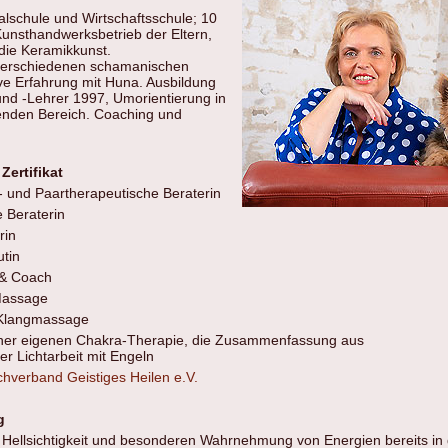
lschule und Wirtschaftsschule; 10
Kunsthandwerksbetrieb der Eltern,
 die Keramikkunst.
 verschiedenen schamanischen
ive Erfahrung mit Huna. Ausbildung
und -Lehrer 1997, Umorientierung in
tenden Bereich. Coaching und
Zertifikat
- und Paartherapeutische Beraterin
 Beraterin
rin
tin
 & Coach
Massage
 Klangmassage
iner eigenen Chakra-Therapie, die Zusammenfassung aus
er Lichtarbeit mit Engeln
hverband Geistiges Heilen e.V.
g
Hellsichtigkeit und besonderen Wahrnehmung von Energien bereits in 