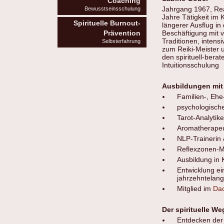
Coaching
Jahrgang 1967, Rea
Bewusstseinsschulung
Jahre Tätigkeit im 
Spirituelle Burnout-
längerer Ausflug in
Beschäftigung mit
Prävention
Traditionen, intens
Selbsterfahrung
zum Reiki-Meister 
den spirituell-bera
Intuitionsschulung
Ausbildungen mit 
Familien-, Ehe
psychologische
Tarot-Analytike
Aromatherapeu
NLP-Trainerin
Reflexzonen-
Ausbildung in
Entwicklung e
jahrzehntelang
Mitglied im
Dac
Der spirituelle We
Entdecken der 