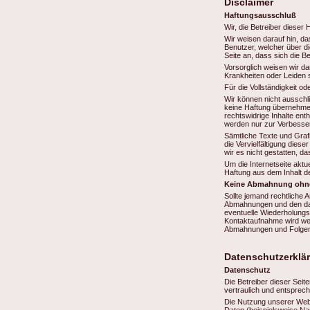
Disclaimer
Haftungsausschluß
Wir, die Betreiber diese
Wir weisen darauf hin, d
Benutzer, welcher über di
Seite an, dass sich die 
Vorsorglich weisen wir d
Krankheiten oder Leiden 
Für die Vollständigkeit o
Wir können nicht ausschli
keine Haftung übernehmen
rechtswidrige Inhalte enth
werden nur zur Verbesserun
Sämtliche Texte und Graf
die Vervielfältigung dies
wir es nicht gestatten, 
Um die Internetseite aktu
Haftung aus dem Inhalt der
Keine Abmahnung ohne
Sollte jemand rechtliche 
Abmahnungen und den dara
eventuelle Wiederholungs
Kontaktaufnahme wird we
Abmahnungen und Folgema
Datenschutzerklä
Datenschutz
Die Betreiber dieser Sei
vertraulich und entsprec
Die Nutzung unserer Web