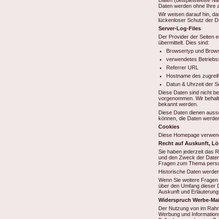
Daten (beispielsweise Nam
Daten werden ohne Ihre a
Wir weisen darauf hin, da
lückenloser Schutz der Da
Server-Log-Files
Der Provider der Seiten e
übermittelt. Dies sind:
Browsertyp und Brows
verwendetes Betrieb
Referrer URL
Hostname des zugrei
Datun & Uhrzeit der S
Diese Daten sind nicht b
vorgenommen. Wir behalte
bekannt werden.
Diese Daten dienen aussc
können, die Daten werden
Cookies
Diese Homepage verwend
Recht auf Auskunft, L
Sie haben jederzeit das 
und den Zweck der Datenv
Fragen zum Thema person
Historische Daten werden
Wenn Sie weitere Fragen 
über den Umfang dieser D
Auskunft und Erläuterung
Widerspruch Werbe-Mai
Der Nutzung von im Rahme
Werbung und Informationsm