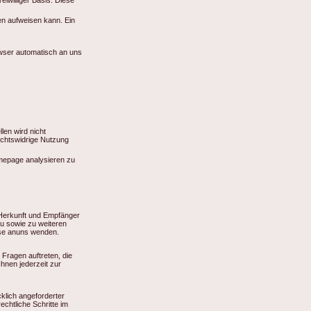
eiwilliger Basis. Diese
en aufweisen kann. Ein
owser automatisch an uns
en wird nicht
echtswidrige Nutzung
omepage analysieren zu
 Herkunft und Empfänger
u sowie zu weiteren
se anuns wenden.
Fragen auftreten, die
hnen jederzeit zur
klich angeforderter
echtliche Schritte im