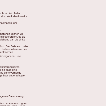
ht richtet. Jeder
 dem Weiterblättern der
den können, um
.
rmationen können wir
hin überprüfen, ob sie
 Meinung dar, die Links
ützt. Der Gebrauch oder
tet. Insbesondere werden
ucht werden.
oder ergänzen. Eine
htsstreitigkeiten,
u, so dass eine
ung ohne vorherige
e bzw. unberechtigte
zogenen Daten streng
eiten personenbezogene