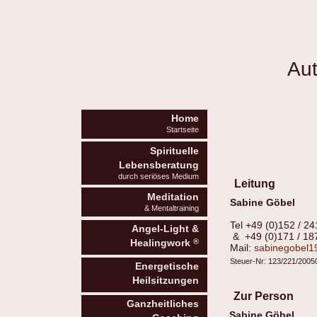
Aut
Home
Startseite
Spirituelle
Lebensberatung
durch seriöses Medium
Leitung
Meditation
Sabine Göbel
& Mentaltraining
Tel +49 (0)152 / 24
Angel-Light &
& +49 (0)171 / 18
®
Healingwork
Mail:
sabinegobel1
Steuer-Nr: 123/221/2005
Energetische
Heilsitzungen
Zur Person
Ganzheitliches
Sabine Göbel