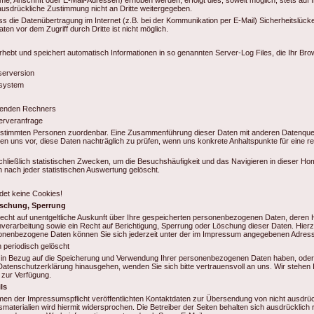
e, Anschrift oder E-Mail-Adressen) erhoben werden, erfolgt dies, soweit möglich, stets auf fr
usdrückliche Zustimmung nicht an Dritte weitergegeben.
ss die Datenübertragung im Internet (z.B. bei der Kommunikation per E-Mail) Sicherheitslück
ten vor dem Zugriff durch Dritte ist nicht möglich.
rhebt und speichert automatisch Informationen in so genannten Server-Log Files, die Ihr Br
erversion
ssystem
fenden Rechners
erveranfrage
estimmten Personen zuordenbar. Eine Zusammenführung dieser Daten mit anderen Datenquell
n uns vor, diese Daten nachträglich zu prüfen, wenn uns konkrete Anhaltspunkte für eine r
hließlich statistischen Zwecken, um die Besuchshäufigkeit und das Navigieren in dieser H
 nach jeder statistischen Auswertung gelöscht.
et keine Cookies!
öschung, Sperrung
Recht auf unentgeltliche Auskunft über Ihre gespeicherten personenbezogenen Daten, deren
erarbeitung sowie ein Recht auf Berichtigung, Sperrung oder Löschung dieser Daten. Hierz
enbezogene Daten können Sie sich jederzeit unter der im Impressum angegebenen Adres
 periodisch gelöscht
in Bezug auf die Speicherung und Verwendung Ihrer personenbezogenen Daten haben, oder 
atenschutzerklärung hinausgehen, wenden Sie sich bitte vertrauensvoll an uns. Wir stehen I
 zur Verfügung.
ls
n der Impressumspflicht veröffentlichten Kontaktdaten zur Übersendung von nicht ausdrüc
aterialien wird hiermit widersprochen. Die Betreiber der Seiten behalten sich ausdrücklich r